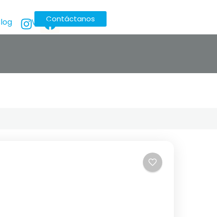
Contáctanos
log
Visas