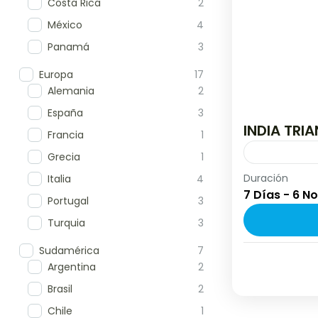
Costa Rica
2
México
4
Panamá
3
Europa
17
Alemania
2
España
3
INDIA TRI
Francia
1
Grecia
1
Duración
🌏✨ India Es
Italia
4
7 Días - 6 N
Leyendas ✨
Portugal
3
por el corazó
Turquia
3
Asia
,
India
Sudamérica
7
2 People
Argentina
2
Brasil
2
Chile
1